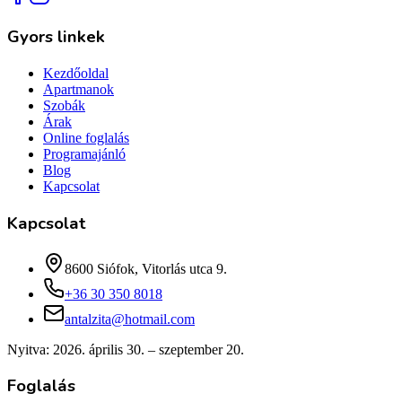
Gyors linkek
Kezdőoldal
Apartmanok
Szobák
Árak
Online foglalás
Programajánló
Blog
Kapcsolat
Kapcsolat
8600 Siófok, Vitorlás utca 9.
+36 30 350 8018
antalzita@hotmail.com
Nyitva:
2026. április 30. – szeptember 20.
Foglalás