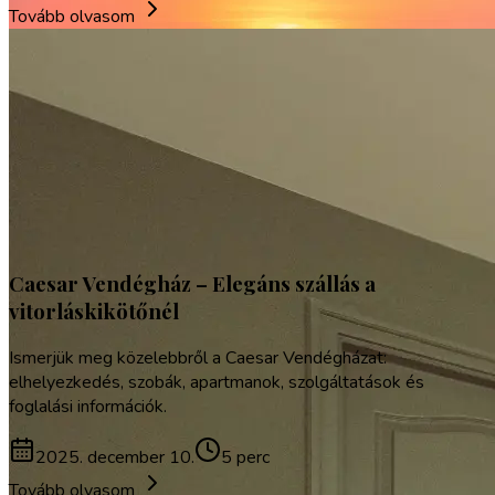
Tovább olvasom
Caesar Vendégház – Elegáns szállás a
vitorláskikötőnél
Ismerjük meg közelebbről a Caesar Vendégházat:
elhelyezkedés, szobák, apartmanok, szolgáltatások és
foglalási információk.
2025. december 10.
5 perc
Tovább olvasom