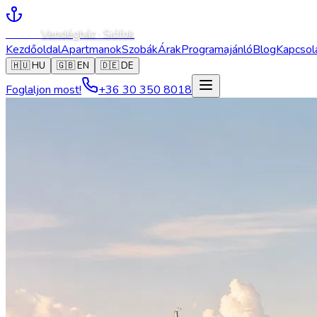
Caesar
Vendégház · Siófok
Kezdőoldal
Apartmanok
Szobák
Árak
Programajánló
Blog
Kapcsol
🇭🇺
HU
🇬🇧
EN
🇩🇪
DE
Foglaljon most!
+36 30 350 8018