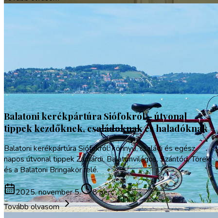
Gasztronómia
Vízi sportok
Balatoni kerékpártúra Siófokról – útvonal
tippek kezdőknek, családoknak és haladóknak
Balatoni kerékpártúra Siófokról: könnyű, családi és egész
napos útvonal tippek Zamárdi, Balatonvilágos, Szántód, Töreki
és a Balatoni Bringakör felé.
2025. november 5.
8 perc
Tovább olvasom