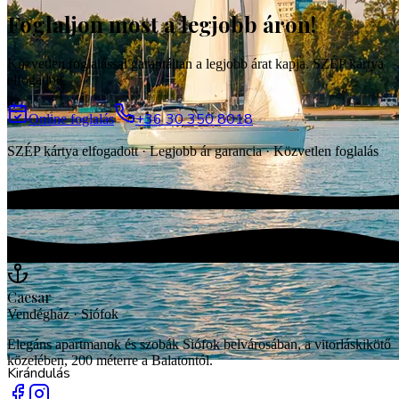
Foglaljon most a legjobb áron!
Vendégház
Közvetlen foglalással garantáltan a legjobb árat kapja. SZÉP kártya
elfogadott.
+36 30 350 8018
Online foglalás
SZÉP kártya elfogadott · Legjobb ár garancia · Közvetlen foglalás
Caesar
Vendégház · Siófok
Elegáns apartmanok és szobák Siófok belvárosában, a vitorláskikötő
közelében, 200 méterre a Balatontól.
Kirándulás