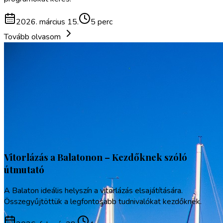
2026. március 15.
5 perc
Tovább olvasom
Vitorlázás a Balatonon – Kezdőknek szóló
útmutató
A Balaton ideális helyszín a vitorlázás elsajátítására.
Összegyűjtöttük a legfontosabb tudnivalókat kezdőknek.