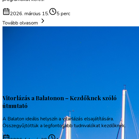
2026. március 15.
5 perc
Tovább olvasom
Vitorlázás a Balatonon – Kezdőknek szóló
útmutató
A Balaton ideális helyszín a vitorlázás elsajátítására.
Összegyűjtöttük a legfontosabb tudnivalókat kezdőknek.