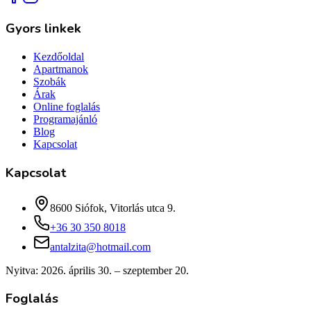
Gyors linkek
Kezdőoldal
Apartmanok
Szobák
Árak
Online foglalás
Programajánló
Blog
Kapcsolat
Kapcsolat
8600 Siófok, Vitorlás utca 9.
+36 30 350 8018
antalzita@hotmail.com
Nyitva:
2026. április 30. – szeptember 20.
Foglalás