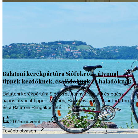
Gasztronómia
Vízi sportok
Balatoni kerékpártúra Siófokról – útvonal
tippek kezdőknek, családoknak és haladóknak
Balatoni kerékpártúra Siófokról: könnyű, családi és egész
napos útvonal tippek Zamárdi, Balatonvilágos, Szántód, Töreki
és a Balatoni Bringakör felé.
2025. november 5.
8 perc
Tovább olvasom