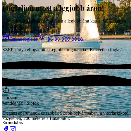
Foglaljon most a legjobb áron!
Vendégház
Közvetlen foglalással garantáltan a legjobb árat kapja. SZÉP kártya
elfogadott.
+36 30 350 8018
Online foglalás
SZÉP kártya elfogadott · Legjobb ár garancia · Közvetlen foglalás
Caesar
Vendégház · Siófok
Elegáns apartmanok és szobák Siófok belvárosában, a vitorláskikötő
közelében, 200 méterre a Balatontól.
Kirándulás