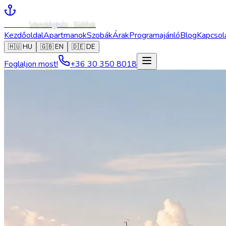
Caesar
Vendégház · Siófok
Kezdőoldal
Apartmanok
Szobák
Árak
Programajánló
Blog
Kapcsol
🇭🇺
HU
🇬🇧
EN
🇩🇪
DE
Foglaljon most!
+36 30 350 8018