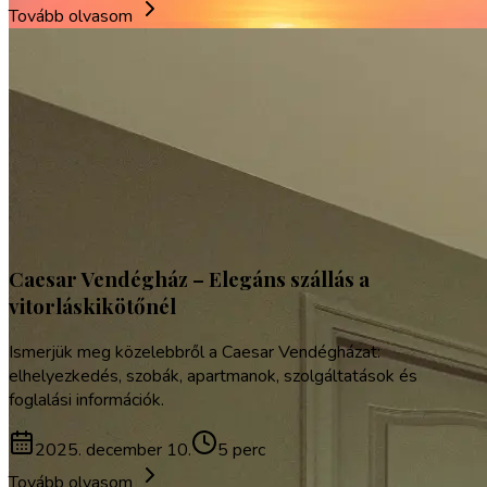
Tovább olvasom
Caesar Vendégház – Elegáns szállás a
vitorláskikötőnél
Ismerjük meg közelebbről a Caesar Vendégházat:
elhelyezkedés, szobák, apartmanok, szolgáltatások és
foglalási információk.
2025. december 10.
5 perc
Tovább olvasom