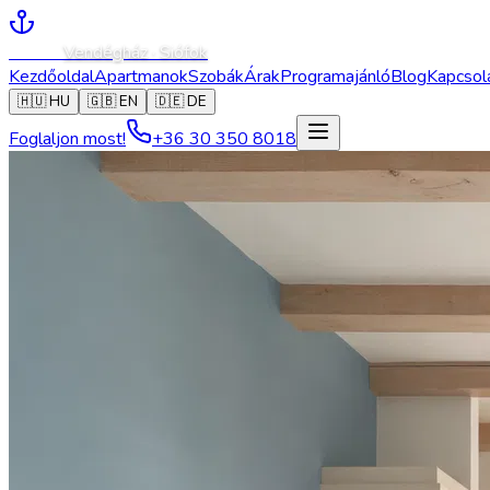
Caesar
Vendégház · Siófok
Kezdőoldal
Apartmanok
Szobák
Árak
Programajánló
Blog
Kapcsol
🇭🇺
HU
🇬🇧
EN
🇩🇪
DE
Foglaljon most!
+36 30 350 8018