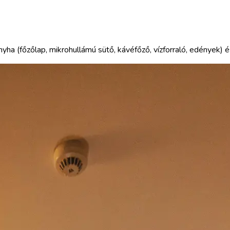
yha (főzőlap, mikrohullámú sütő, kávéfőző, vízforraló, edények) é