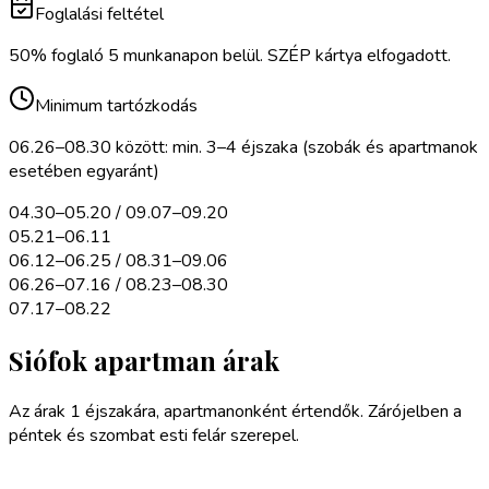
Foglalási feltétel
50% foglaló 5 munkanapon belül. SZÉP kártya elfogadott.
Minimum tartózkodás
06.26–08.30 között: min. 3–4 éjszaka (szobák és apartmanok
esetében egyaránt)
04.30–05.20 / 09.07–09.20
05.21–06.11
06.12–06.25 / 08.31–09.06
06.26–07.16 / 08.23–08.30
07.17–08.22
Siófok apartman árak
Az árak 1 éjszakára, apartmanonként értendők. Zárójelben a
péntek és szombat esti felár szerepel.
04.30–
06.12–
06.26–