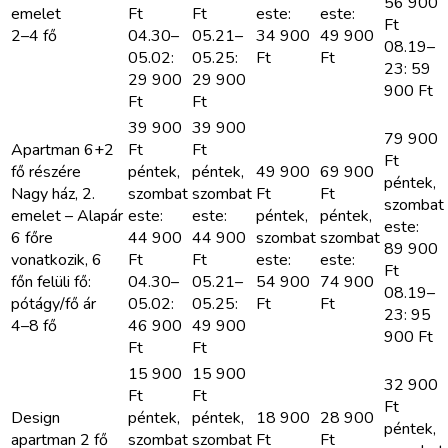
56 900
emelet
Ft
Ft
este:
este:
Ft
2–4 fő
04.30–
05.21–
34 900
49 900
08.19–
05.02:
05.25:
Ft
Ft
23: 59
29 900
29 900
900
Ft
Ft
Ft
39 900
39 900
79 900
Apartman 6+2
Ft
Ft
Ft
fő részére
péntek,
péntek,
49 900
69 900
péntek,
Nagy ház, 2.
szombat
szombat
Ft
Ft
szombat
emelet – Alapár
este:
este:
péntek,
péntek,
este:
6 főre
44 900
44 900
szombat
szombat
89 900
vonatkozik, 6
Ft
Ft
este:
este:
Ft
főn felüli fő:
04.30–
05.21–
54 900
74 900
08.19–
pótágy/fő ár
05.02:
05.25:
Ft
Ft
23: 95
4–8 fő
46 900
49 900
900
Ft
Ft
Ft
15 900
15 900
32 900
Ft
Ft
Ft
Design
péntek,
péntek,
18 900
28 900
péntek,
apartman 2 fő
szombat
szombat
Ft
Ft