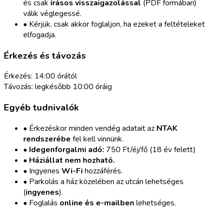
és csak
írásos visszaigazolással
(PDF formában)
válik véglegessé.
• Kérjük, csak akkor foglaljon, ha ezeket a feltételeket
elfogadja.
Érkezés és távozás
Érkezés:
14:00 órától
Távozás:
legkésőbb 10:00 óráig
Egyéb tudnivalók
• Érkezéskor minden vendég adatait az
NTAK
rendszerébe
fel kell vinnünk.
•
Idegenforgalmi adó:
750 Ft/éj/fő (18 év felett)
•
Háziállat nem hozható.
• Ingyenes
Wi-Fi
hozzáférés.
• Parkolás a ház közelében az utcán lehetséges
(
ingyenes
).
• Foglalás
online és e-mailben
lehetséges.