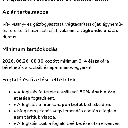
Az ár tartalmazza
Víz-, villany- és gázfogyasztást, végtakarítási díjat, ágynemű-
és törölköző használati díját, valamint a
légkondicionálás
díját
is.
Minimum tartózkodás
2026. 06.26–08.30 között
minimum
3–4 éjszakára
bérelhetők a szobák és apartmanok egyaránt.
Foglaló és fizetési feltételek
• A foglalás feltétele a szállásdíj
50%-ának előre
utalása
foglalóként.
• A foglalót
5 munkanapon belül
kell elküldeni.
• Meg nem jelenés vagy lemondás esetén a foglalót
nem térítjük vissza.
• A foglalás csak a foglaló beérkezése után érvényes,