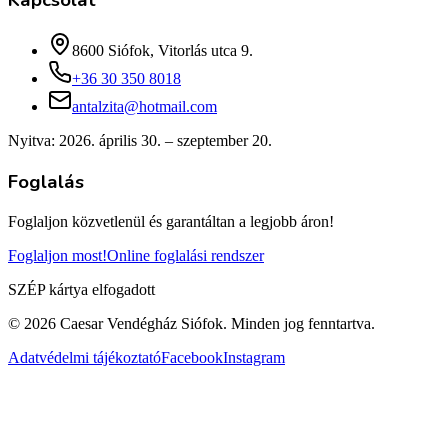
Kapcsolat
8600 Siófok, Vitorlás utca 9.
+36 30 350 8018
antalzita@hotmail.com
Nyitva:
2026. április 30. – szeptember 20.
Foglalás
Foglaljon közvetlenül és garantáltan a legjobb áron!
Foglaljon most!
Online foglalási rendszer
SZÉP kártya elfogadott
© 2026 Caesar Vendégház Siófok.
Minden jog fenntartva
.
Adatvédelmi tájékoztató
Facebook
Instagram