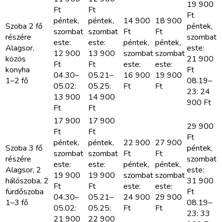
19 900
Ft
Ft
Ft
péntek,
péntek,
14 900
18 900
Szoba 2 fő
péntek,
szombat
szombat
Ft
Ft
részére
szombat
este:
este:
péntek,
péntek,
Alagsor,
este:
12 900
13 900
szombat
szombat
közös
21 900
Ft
Ft
este:
este:
konyha
Ft
04.30–
05.21–
16 900
19 900
1–2 fő
08.19–
05.02:
05.25:
Ft
Ft
23: 24
13 900
14 900
900
Ft
Ft
Ft
17 900
17 900
29 900
Ft
Ft
Ft
péntek,
péntek,
22 900
27 900
Szoba 3 fő
péntek,
szombat
szombat
Ft
Ft
részére
szombat
este:
este:
péntek,
péntek,
Alagsor, 2
este:
19 900
19 900
szombat
szombat
hálószoba, 2
31 900
Ft
Ft
este:
este:
fürdőszoba
Ft
04.30–
05.21–
24 900
29 900
1–3 fő
08.19–
05.02:
05.25:
Ft
Ft
23: 33
21 900
22 900