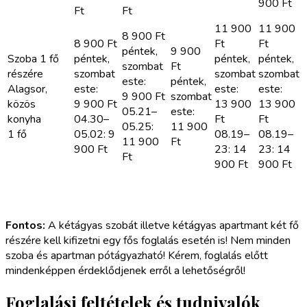
900
Ft
Ft
Ft
11 900
11 900
8 900
Ft
8 900
Ft
Ft
Ft
péntek,
9 900
Szoba 1 fő
péntek,
péntek,
péntek,
szombat
Ft
részére
szombat
szombat
szombat
este:
péntek,
Alagsor,
este:
este:
este:
9 900
Ft
szombat
közös
9 900
Ft
13 900
13 900
05.21–
este:
konyha
04.30–
Ft
Ft
05.25:
11 900
1 fő
05.02: 9
08.19–
08.19–
11 900
Ft
900
Ft
23: 14
23: 14
Ft
900
Ft
900
Ft
Pótágy
7 000
10 000
11 000
6 000
Ft
6 000
Ft
1 éj/fő
Ft
Ft
Ft
Fontos:
A kétágyas szobát illetve kétágyas apartmant két fő
részére kell kifizetni egy fős foglalás esetén is! Nem minden
szoba és apartman pótágyazható! Kérem, foglalás előtt
mindenképpen érdeklődjenek erről a lehetőségről!
Foglalási feltételek és tudnivalók