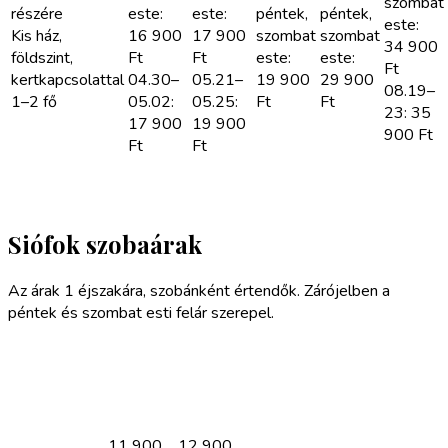
szombat
részére
este:
este:
péntek,
péntek,
este:
Kis ház,
16 900
17 900
szombat
szombat
34 900
földszint,
Ft
Ft
este:
este:
Ft
kertkapcsolattal
04.30–
05.21–
19 900
29 900
08.19–
1–2 fő
05.02:
05.25:
Ft
Ft
23: 35
17 900
19 900
900
Ft
Ft
Ft
Pótágy
6 000
6 000
7 000
10 000
11 000
1 éj/fő
Ft
Ft
Ft
Ft
Ft
Siófok szobaárak
Az árak 1 éjszakára, szobánként értendők. Zárójelben a
péntek és szombat esti felár szerepel.
04.30–
06.12–
06.26–
05.20
05.21–
06.25
07.16
07.17–
Szoba típus
09.07–
06.11
08.31–
08.23–
08.22
09.20
09.06
08.30
11 900
12 900