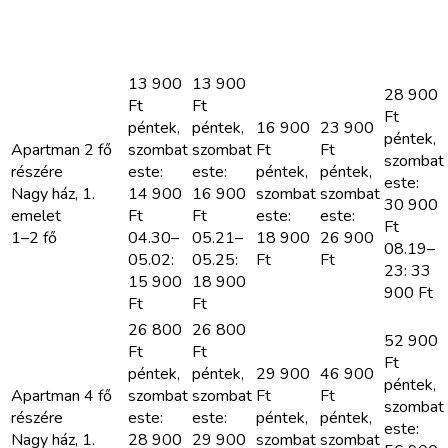
Apartman
05.20
05.21–
06.25
07.16
07.17–
típus
09.07–
06.11
08.31–
08.23–
08.22
09.20
09.06
08.30
13 900
13 900
28 900
Ft
Ft
Ft
péntek,
péntek,
16 900
23 900
péntek,
Apartman 2 fő
szombat
szombat
Ft
Ft
szombat
részére
este:
este:
péntek,
péntek,
este:
Nagy ház, 1.
14 900
16 900
szombat
szombat
30 900
emelet
Ft
Ft
este:
este:
Ft
1–2 fő
04.30–
05.21–
18 900
26 900
08.19–
05.02:
05.25:
Ft
Ft
23: 33
15 900
18 900
900
Ft
Ft
Ft
26 800
26 800
52 900
Ft
Ft
Ft
péntek,
péntek,
29 900
46 900
péntek,
Apartman 4 fő
szombat
szombat
Ft
Ft
szombat
részére
este:
este:
péntek,
péntek,
este:
Nagy ház, 1.
28 900
29 900
szombat
szombat