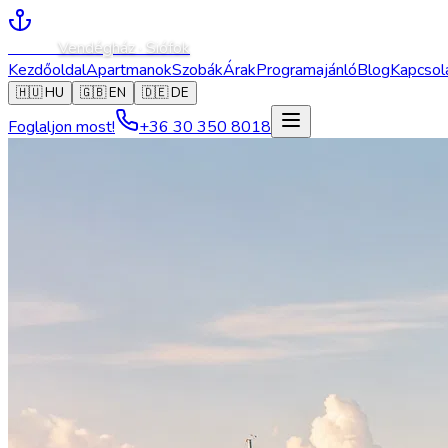
Caesar
Vendégház · Siófok
Kezdőoldal
Apartmanok
Szobák
Árak
Programajánló
Blog
Kapcsol
🇭🇺
HU
🇬🇧
EN
🇩🇪
DE
Foglaljon most!
+36 30 350 8018