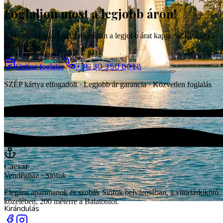
Foglaljon most a legjobb áron!
Vendégház
Közvetlen foglalással garantáltan a legjobb árat kapja. SZÉP kártya
elfogadott.
+36 30 350 8018
Online foglalás
SZÉP kártya elfogadott · Legjobb ár garancia · Közvetlen foglalás
Caesar
Vendégház · Siófok
Elegáns apartmanok és szobák Siófok belvárosában, a vitorláskikötő
közelében, 200 méterre a Balatontól.
Kirándulás