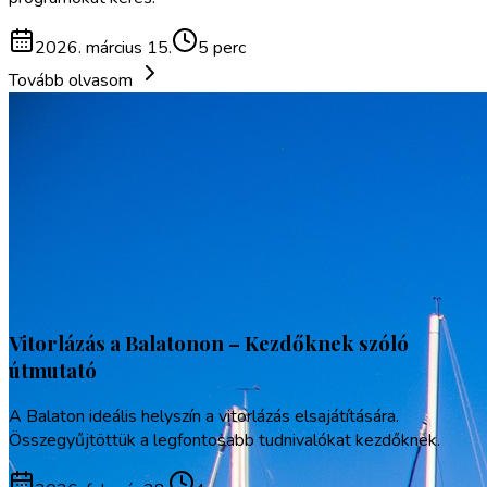
2026. március 15.
5 perc
Tovább olvasom
Vitorlázás a Balatonon – Kezdőknek szóló
útmutató
A Balaton ideális helyszín a vitorlázás elsajátítására.
Összegyűjtöttük a legfontosabb tudnivalókat kezdőknek.