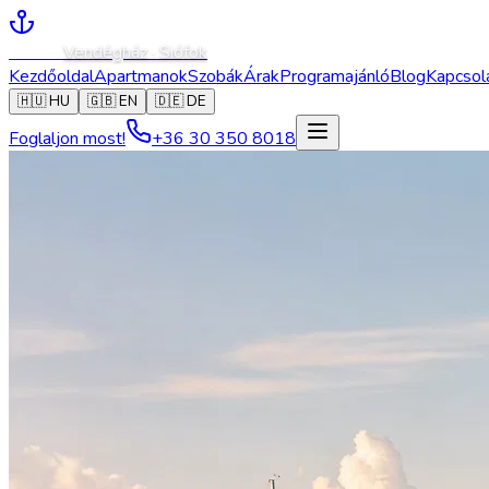
Caesar
Vendégház · Siófok
Kezdőoldal
Apartmanok
Szobák
Árak
Programajánló
Blog
Kapcsol
🇭🇺
HU
🇬🇧
EN
🇩🇪
DE
Foglaljon most!
+36 30 350 8018