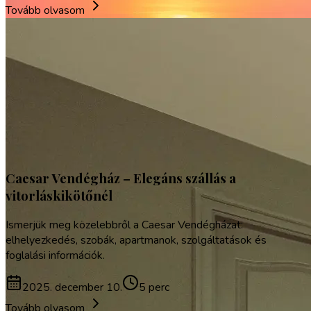
Tovább olvasom
Caesar Vendégház – Elegáns szállás a
vitorláskikötőnél
Ismerjük meg közelebbről a Caesar Vendégházat:
elhelyezkedés, szobák, apartmanok, szolgáltatások és
foglalási információk.
2025. december 10.
5 perc
Tovább olvasom