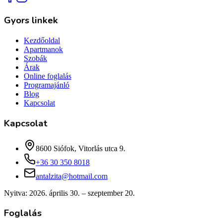
Gyors linkek
Kezdőoldal
Apartmanok
Szobák
Árak
Online foglalás
Programajánló
Blog
Kapcsolat
Kapcsolat
8600 Siófok, Vitorlás utca 9.
+36 30 350 8018
antalzita@hotmail.com
Nyitva:
2026. április 30. – szeptember 20.
Foglalás