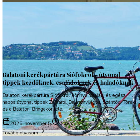
Gasztronómia
Vízi sportok
Balatoni kerékpártúra Siófokról – útvonal
tippek kezdőknek, családoknak és haladóknak
Balatoni kerékpártúra Siófokról: könnyű, családi és egész
napos útvonal tippek Zamárdi, Balatonvilágos, Szántód, Töreki
és a Balatoni Bringakör felé.
2025. november 5.
8 perc
Tovább olvasom